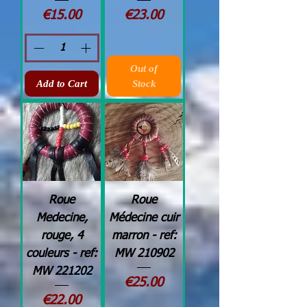
Price
Price
€15.00
€23.00
Out of
Add to Cart
Stock
Roue
Roue
Medecine,
Médecine cuir
rouge, 4
marron - ref:
couleurs - ref:
MW 210902
MW 221202
Price
€25.00
Price
€22.00