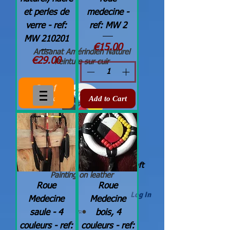
et perles de
medecine -
verre - ref:
ref: MW 2
MW 210201
Price
€15.00
Artisanat Amérindien Naturel
Price
€29.00
Peinture sur cuir
Out of
Stock
Add to Cart
Natural Native Américan Indian Craft
Painting on leather
Roue
Roue
Log In
Medecine
Medecine
saule - 4
bois, 4
couleurs - ref:
couleurs - ref: