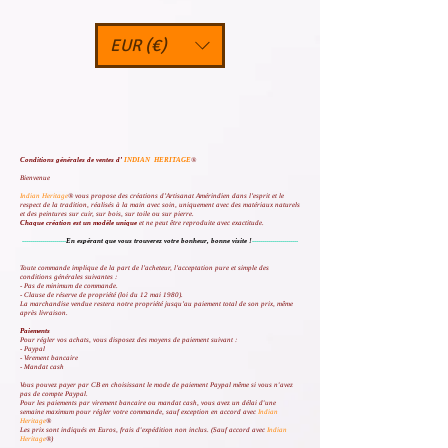
EUR (€)
Conditions générales de ventes d’
INDIAN HERITAGE
®
Bienvenue
Indian Heritage
® vous propose des créations d’Artisanat Amérindien dans l’esprit et le
respect de la tradition, réalisés à la main avec soin, uniquement avec des matériaux naturels
et des peintures sur cuir, sur bois, sur toile ou sur pierre.
Chaque création est un modèle unique
et ne peut être reproduite avec exactitude.
----------------------
En espérant que vous trouverez votre bonheur, bonne visite !
-----------------------
Toute commande implique de la part de l’acheteur, l’acceptation pure et simple des
conditions générales suivantes :
- Pas de minimum de commande.
- Clause de réserve de propriété (loi du 12 mai 1980).
La marchandise vendue restera notre propriété jusqu’au paiement total de son prix, même
après livraison.
Paiements
Pour régler vos achats, vous disposez des moyens de paiement suivant :
- Paypal
- Virement bancaire
- Mandat cash
Vous pouvez payer par CB en choisissant le mode de paiement Paypal même si vous n'avez
pas de compte Paypal.
Pour les paiements par virement bancaire ou mandat cash, vous avez un délai d'une
semaine maximum pour régler votre commande, sauf exception en accord avec
Indian
Heritage
®
Les prix sont indiqués en Euros, frais d'expédition non inclus. (Sauf accord avec
Indian
Heritage
®)