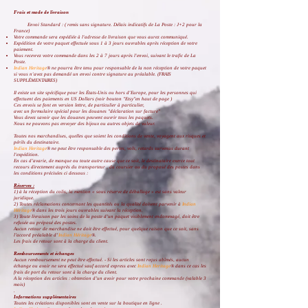
Frais et mode de livraison
Envoi Standard : ( remis sans signature. Délais indicatifs de La Poste : J+2 pour la
France)
Votre commande sera expédiée à l'adresse de livraison que vous aurez communiqué.
Expédition de votre paquet effectuée sous 1 à 3 jours ouvrables après réception de votre
paiement.
Vous recevrez votre commande dans les 2 à 7 jours après l'envoi, suivant le trafic de La
Poste.
Indian Heritage
® ne pourra être tenu pour responsable de la non réception de votre paquet
si vous n'avez pas demandé un envoi contre signature au préalable. (
FRAIS
SUPPLÉMENTAIRES)
Il existe un site spécifique pour les États-Unis ou hors d'Europe, pour les personnes qui
effectuent des paiements en US Dollars (voir bouton "Etsy"en haut de page )
Ces envois se font en version lettre, de particulier à particulier,
avec un formulaire spécial pour les douanes "déclaration sur facture"
Vous devez savoir que les douanes peuvent ouvrir tous les paquets.
Nous ne pouvons pas envoyer des bijoux ou autres objets de valeur.
Toutes nos marchandises, quelles que soient les conditions de vente, voyagent aux risques et
périls du destinataire.
Indian Heritage
® ne peut être responsable des pertes, vols, retards survenus durant
l'expédition.
En cas d’avarie, de manque ou toute autre cause que ce soit, le destinataire exerce tout
recours directement auprès du transporteur , du coursier ou du proposé des postes dans
les conditions précisées ci dessous :
Réserves :
1) à la réception du colis, la mention « sous réserve de déballage » est sans valeur
juridique.
2) Toutes réclamations concernant les quantités ou la qualité doivent parvenir à
Indian
Héritage
® dans les trois jours ouvrables suivant la réception.
3) Toute livraison par les soins de la poste d’un paquet visiblement endommagé, doit être
refusée au préposé des postes.
Aucun retour de marchandise ne doit être effectué, pour quelque raison que ce soit, sans
l’accord préalable d’
Indian Héritage
®.
Les frais de retour sont à la charge du client.
Remboursements et échanges
Aucun remboursement ne peut être effectué. - Si les articles sont reçus abîmés, aucun
échange ou avoir ne sera effectué sauf accord express avec
Indian Heritage
® dans ce cas les
frais de port du retour sont à la charge du client.
A la réception des articles : obtention d’un avoir pour votre prochaine commande (valable 3
mois)
.
Informations supplémentaires
Toutes les créations disponibles sont en vente sur la boutique en ligne .