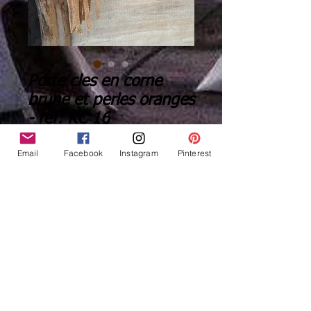
Porte cles en corne
brune et perles oranges
- ref: KC 16
Price
€19.00
Email
Facebook
Instagram
Pinterest
Quantity
*
Add to Cart
Buy Now