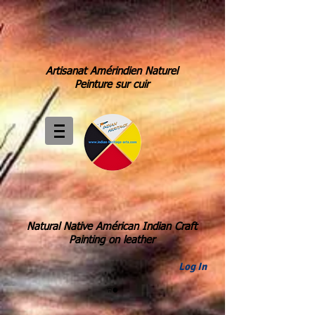
Artisanat Amérindien Naturel
Peinture sur cuir
Natural Native Américan Indian Craft
Painting on leather
Log In