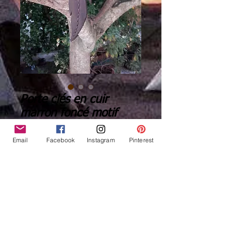
Porte clés en cuir
marron foncé motif
plume - ref: KC 24
Email
Facebook
Instagram
Pinterest
Price
€14.00
Quantity
*
Add to Cart