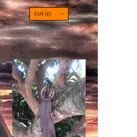
EUR (€)