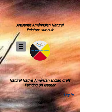
Artisanat Amérindien Naturel
Peinture sur cuir
Natural Native Américan Indian Craft
Painting on leather
Log In