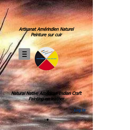
Artisanat Amérindien Naturel
Peinture sur cuir
Natural Native Américan Indian Craft
Painting on leather
Log In