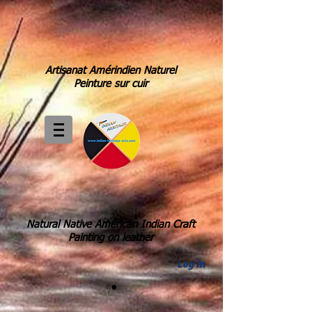
Artisanat Amérindien Naturel
Peinture sur cuir
Natural Native Américan Indian Craft
Painting on leather
Log In