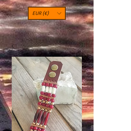
EUR (€)