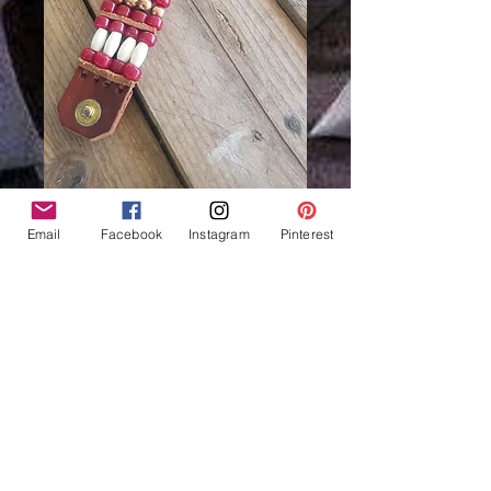
Email
Facebook
Instagram
Pinterest
Bracelet Amérindien, 4
rangs, corne rouge,
perles bordeaux - Ref:
B 193
Price
€52.00
Out of Stock