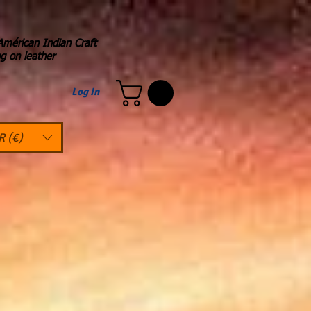
Américan Indian Craft
ng on leather
Log In
R (€)