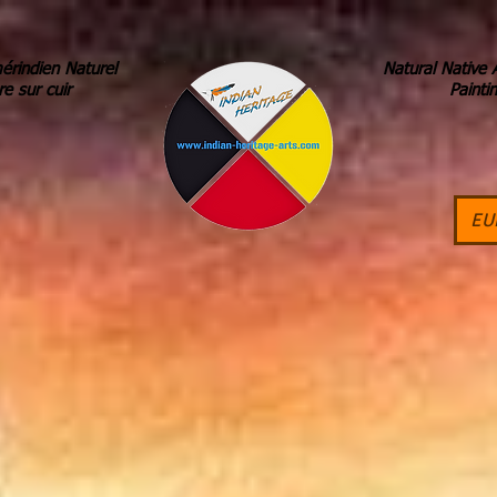
érindien Naturel
Natural Native 
re sur cuir
Painti
EU