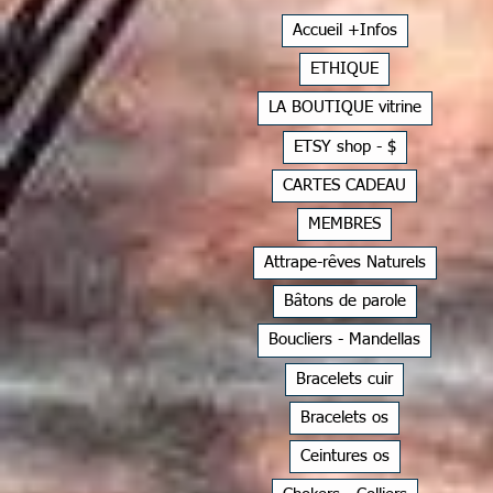
Accueil +Infos
ETHIQUE
LA BOUTIQUE vitrine
ETSY shop - $
CARTES CADEAU
MEMBRES
Attrape-rêves Naturels
Bâtons de parole
Boucliers - Mandellas
Bracelets cuir
Bracelets os
Ceintures os