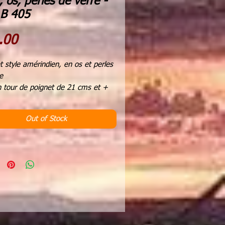
, os, perles de verre -
 B 405
Price
.00
t style amérindien, en os et perles
e
n tour de poignet de 21 cms et +
re traditionelle par lien de cuir et
e verre
Out of Stock