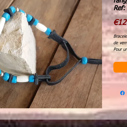
rang
Ref:
€12
Bracele
de verr
Pour u
Fermetu
perle d