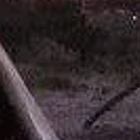
Aujourd
pour no
l'équil
vie
Chaque
mandell
Chaque 
entière
naturel