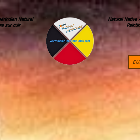
érindien Naturel
Natural Native 
re sur cuir
Painti
EU