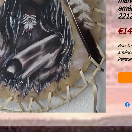
mand
amér
221
€14
Bouclie
amérin
Peintur
métalli
Perles 
beiges
plumes 
diamèt
hauteu
A l'ori
boucli
de guér