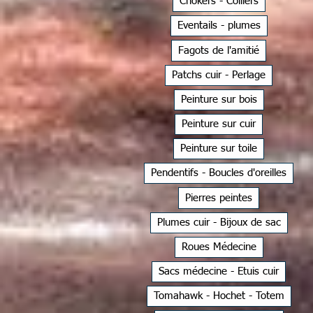
Chokers - Colliers
Eventails - plumes
Fagots de l'amitié
Patchs cuir - Perlage
Peinture sur bois
Peinture sur cuir
Peinture sur toile
Pendentifs - Boucles d'oreilles
Pierres peintes
Plumes cuir - Bijoux de sac
Roues Médecine
Sacs médecine - Etuis cuir
Tomahawk - Hochet - Totem