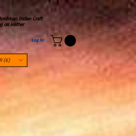
Américan Indian Craft
ng on leather
Log In
R (€)