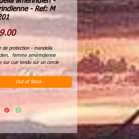
ella amérindien -
indienne - Ref: M
201
Price
9.00
r de protection - mandella
dien, femme amérindienne
e sur cuir tendu sur un cercle
que enroulé de cuir beige
de verre noir mat, perles bois
Out of Stock
naturelles
re 35 cms
r totale 75 cms
gine, les shamans utilisaient le
er de protection comme instrument
ison.