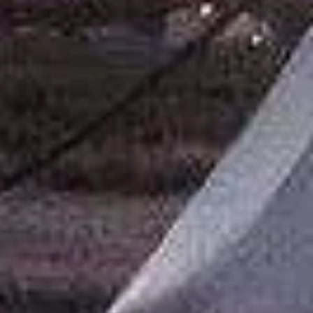
'hui, sa symbolique est importante
us rappeler l'importance de
ibre dans toutes les sphères de la
 attrape-rêves, roue médecine ou
a est purifié à la sauge.
création est unique et
ment réalisées avec des matériaux
s.