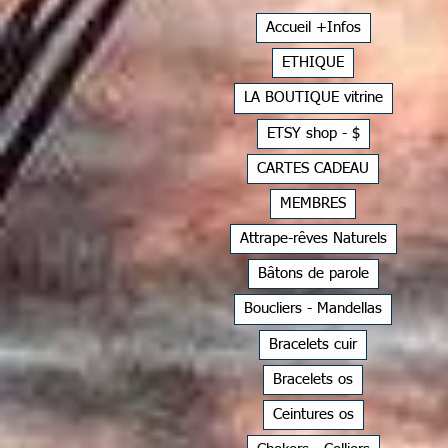
Accueil +Infos
ETHIQUE
LA BOUTIQUE vitrine
ETSY shop - $
CARTES CADEAU
MEMBRES
Attrape-rêves Naturels
Bâtons de parole
Boucliers - Mandellas
Bracelets cuir
Bracelets os
Ceintures os