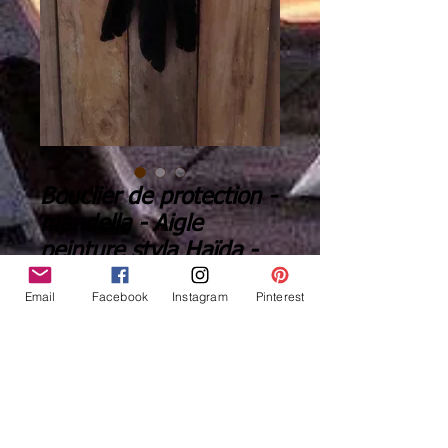
Bouclier de protection -
mandella - Aigle
peinture styla Haïda -
ref: M 200502
Email
Facebook
Instagram
Pinterest
Price
€49.00
Quantity
*