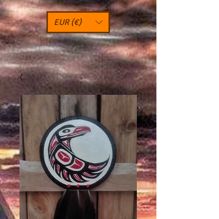
EUR (€)