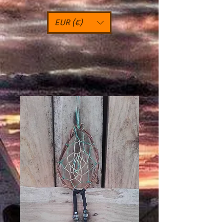
EUR (€)