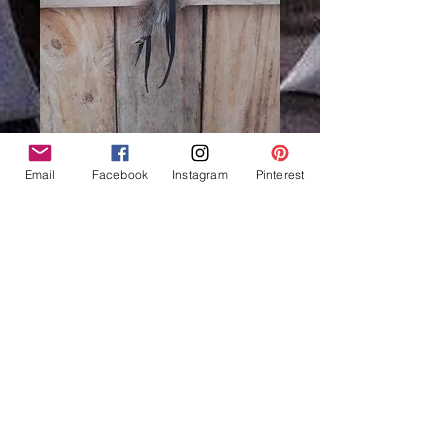
Email
Facebook
Instagram
Pinterest
Attrape-rêves naturel
saule, forme goutte -
Ref: DC 210404
Price
€13.00
Out of Stock
Attrape rêves naturel en forme de
goutte