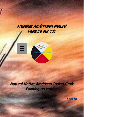
Artisanat Amérindien Naturel
Peinture sur cuir
Natural Native Américan Indian Craft
Painting on leather
Log In