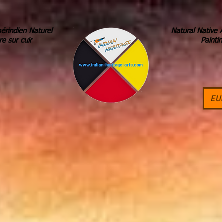
érindien Naturel
Natural Native 
re sur cuir
Painti
EU