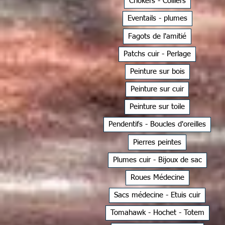
Chokers - Colliers
Eventails - plumes
Fagots de l'amitié
Patchs cuir - Perlage
Peinture sur bois
Peinture sur cuir
Peinture sur toile
Pendentifs - Boucles d'oreilles
Pierres peintes
Plumes cuir - Bijoux de sac
Roues Médecine
Sacs médecine - Etuis cuir
Tomahawk - Hochet - Totem