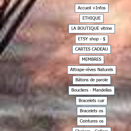
Accueil +Infos
ETHIQUE
LA BOUTIQUE vitrine
ETSY shop - $
CARTES CADEAU
MEMBRES
Attrape-rêves Naturels
Bâtons de parole
Boucliers - Mandellas
Bracelets cuir
Bracelets os
Ceintures os