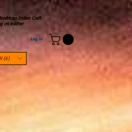
Américan Indian Craft
ng on leather
Log In
R (€)