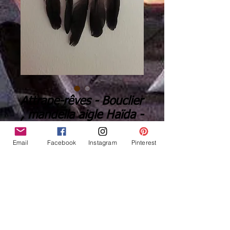
Attrape-rêves - Bouclier
, mandella aigle Haïda -
Ref: DC 220101
Email
Facebook
Instagram
Pinterest
Price
€37.00
Quantity
*
Add to Cart