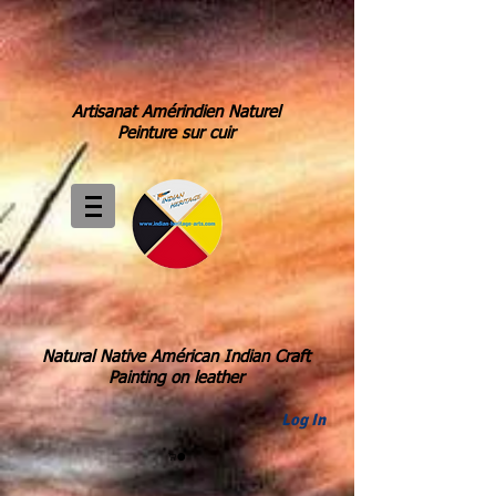
Artisanat Amérindien Naturel
Peinture sur cuir
Natural Native Américan Indian Craft
Painting on leather
Log In