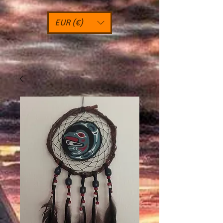
EUR (€)