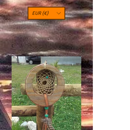
EUR (€)