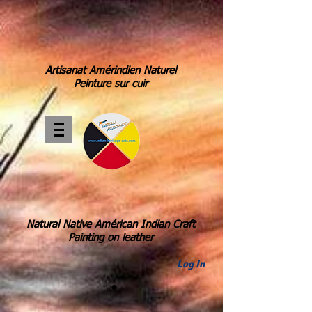
Artisanat Amérindien Naturel
Peinture sur cuir
Natural Native Américan Indian Craft
Painting on leather
Log In