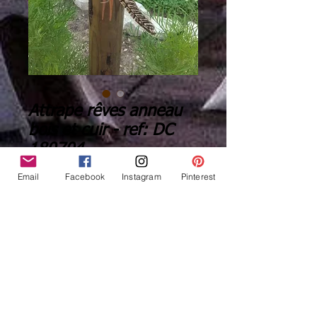
Attrape rêves anneau
bois et cuir - ref: DC
180704
Price
€23.00
Email
Facebook
Instagram
Pinterest
Quantity
*
Add to Cart