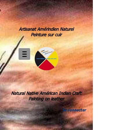
Artisanat Amérindien Naturel
Peinture sur cuir
Natural Native Américan Indian Craft
Painting on leather
Se connecter