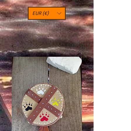
EUR (€)