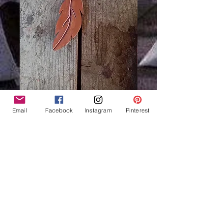
Email
Facebook
Instagram
Pinterest
Roue Medecine cuir et
bois - pattes de loup -
ref: MW 230901
Prix
23,00 €
Rupture de stock