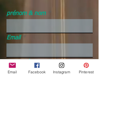
prénom & nom
Email
pays - région
Email
Facebook
Instagram
Pinterest
objet
Message