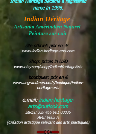
Indian Heritage became
a registered
.
name in 1996
Indian Héritage
Artisanat Amérindien Naturel
Peinture sur cuir
site officiel: prix en €
www.indian-heritage-arts.com
Shop: prices in USD
www.etsy.com/shop/IndianHeritageArts
boutiques: prix en €
www.ungrandmarche.fr/boutique/indian-
heritage-arts
e.mail:
indian-heritage-
arts@outlook.com
SIRET:
329 455 901 00036
APE:
9003 A
(Création artistique relevant des arts plastiques)
CGV