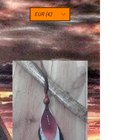
EUR (€)