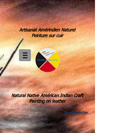
Artisanat Amérindien Naturel
Peinture sur cuir
Natural Native Américan Indian Craft
Painting on leather
Se connecter