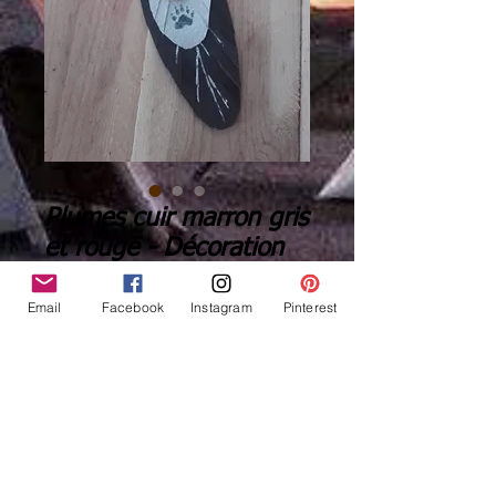
Plumes cuir marron gris
et rouge - Décoration
de sac - Ref: PLC 10
Email
Facebook
Instagram
Pinterest
Prix
29,00 €
Quantité
*
Ajouter au panier