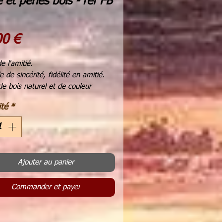
e et perles bois - ref FB
Prix
00 €
e l'amitié.
 de sincérité, fidélité en amitié.
de bois naturel et de couleur
beige et rose sur brins de paille
té
*
r, tres original naturel et unique
ur 20 cms, à poser ou à suspendre
Ajouter au panier
Commander et payer