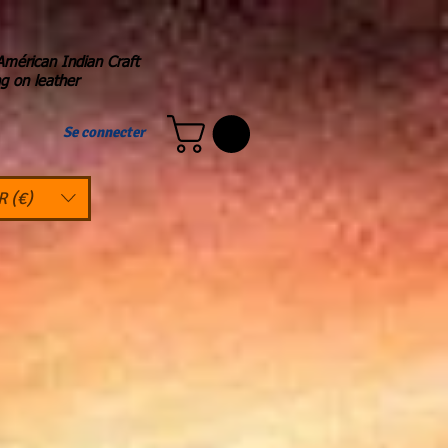
Américan Indian Craft
ng on leather
Se connecter
R (€)