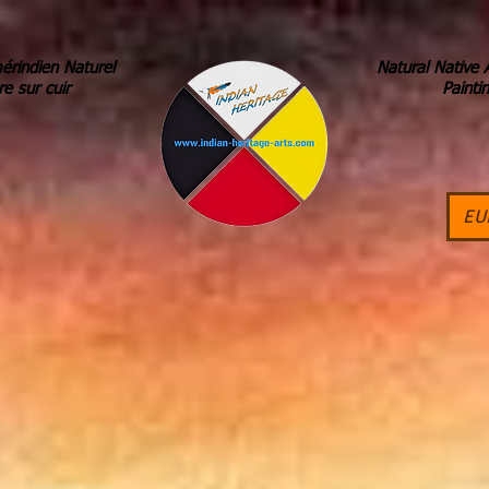
érindien Naturel
Natural Native 
re sur cuir
Painti
EU