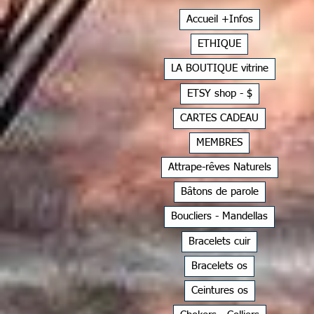
Accueil +Infos
ETHIQUE
LA BOUTIQUE vitrine
ETSY shop - $
CARTES CADEAU
MEMBRES
Attrape-rêves Naturels
Bâtons de parole
Boucliers - Mandellas
Bracelets cuir
Bracelets os
Ceintures os