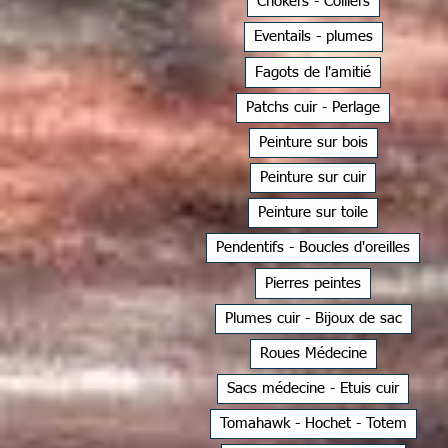
Chokers - Colliers
Eventails - plumes
Fagots de l'amitié
Patchs cuir - Perlage
Peinture sur bois
Peinture sur cuir
Peinture sur toile
Pendentifs - Boucles d'oreilles
Pierres peintes
Plumes cuir - Bijoux de sac
Roues Médecine
Sacs médecine - Etuis cuir
Tomahawk - Hochet - Totem