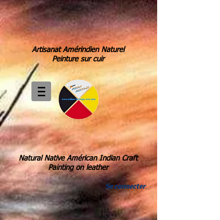
Artisanat Amérindien Naturel
Peinture sur cuir
Natural Native Américan Indian Craft
Painting on leather
Se connecter