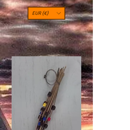
EUR (€)