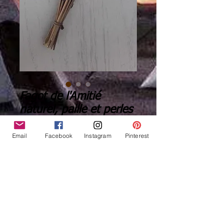
Fagot de l'Amitié
naturel, paille et perles
bois - ref FB 13
Email
Facebook
Instagram
Pinterest
Prix
17,00 €
Quantité
*
Ajouter au panier