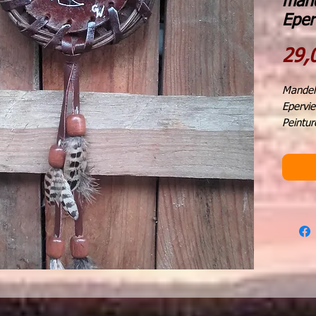
mand
Eper
29,
Mandell
Epervie
Peintur
bois na
Perles 
plumes 
diamèt
hauteu
A l'ori
boucli
de guér
Aujourd
pour no