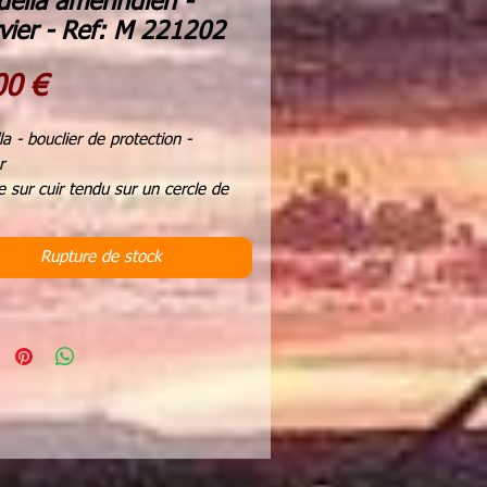
ella amérindien -
vier - Ref: M 221202
Prix
00 €
a - bouclier de protection -
r
e sur cuir tendu sur un cercle de
turel
bois
Rupture de stock
naturelles
re 12 cms
r totale 40 cms
gine, les shamans utilisaient le
er de protection comme instrument
ison.
'hui, sa symbolique est importante
us rappeler l'importance de