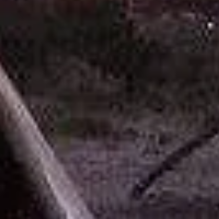
l'équil
vie
Chaque
mandell
Chaque 
entière
naturel