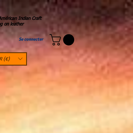
Américan Indian Craft
ng on leather
Se connecter
R (€)