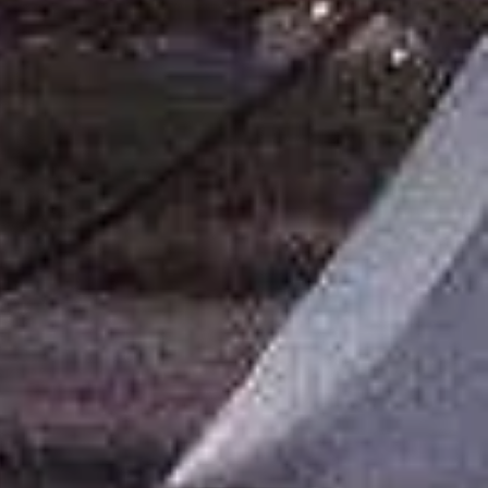
ibre dans toutes les sphères de la
 attrape-rêves, roue médecine ou
a est purifié à la sauge.
création est unique et
ment réalisées avec des matériaux
s.