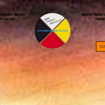
érindien Naturel
Natural Native 
re sur cuir
Painti
EU