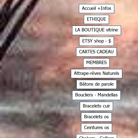
Accueil +Infos
ETHIQUE
LA BOUTIQUE vitrine
ETSY shop - $
CARTES CADEAU
MEMBRES
Attrape-rêves Naturels
Bâtons de parole
Boucliers - Mandellas
Bracelets cuir
Bracelets os
Ceintures os