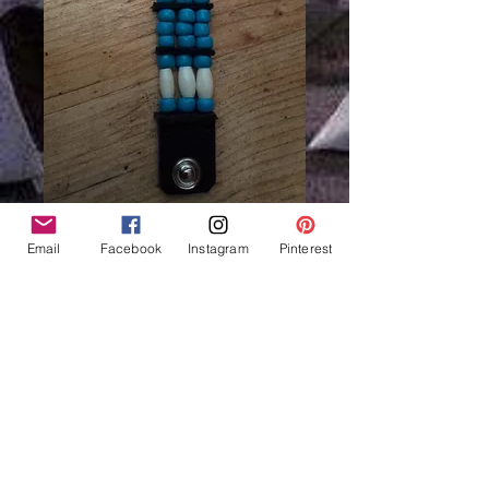
Email
Facebook
Instagram
Pinterest
Bracelet Amérindien, 3
rangs, os, perles de
verre bleues - Ref: B
302
Prix
39,00 €
Rupture de stock