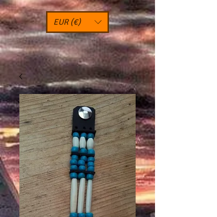
EUR (€)