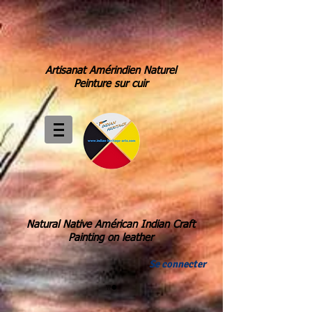
Artisanat Amérindien Naturel
Peinture sur cuir
Natural Native Américan Indian Craft
Painting on leather
Se connecter