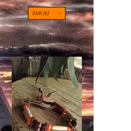
EUR (€)