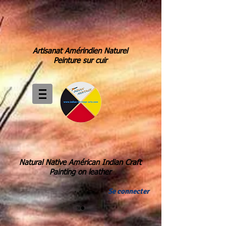
Artisanat Amérindien Naturel
Peinture sur cuir
Natural Native Américan Indian Craft
Painting on leather
Se connecter