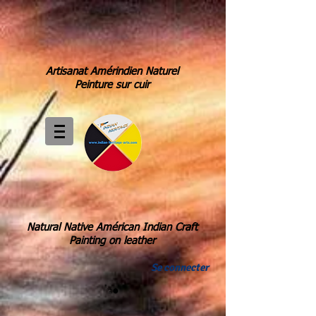
Artisanat Amérindien Naturel
Peinture sur cuir
Natural Native Américan Indian Craft
Painting on leather
Se connecter