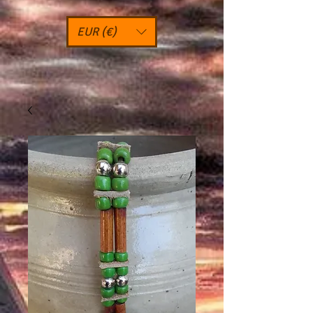
EUR (€)