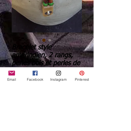
Bracelet style
amérindien, 2 rangs,
perles bois et perles de
verre - Ref: B 280
Email
Facebook
Instagram
Pinterest
Prix
22,00 €
Quantité
*
Ajouter au panier