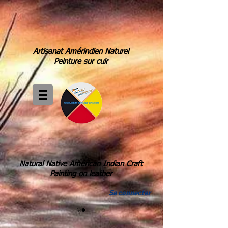
Artisanat Amérindien Naturel
Peinture sur cuir
Natural Native Américan Indian Craft
Painting on leather
Se connecter