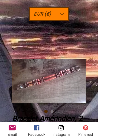
EUR (€)
Bracelet Amérindien, 2
rangs, corne - Ref: B
Email
Facebook
Instagram
Pinterest
365