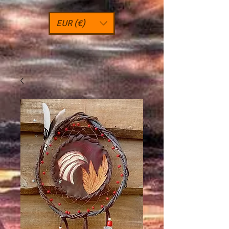
EUR (€)