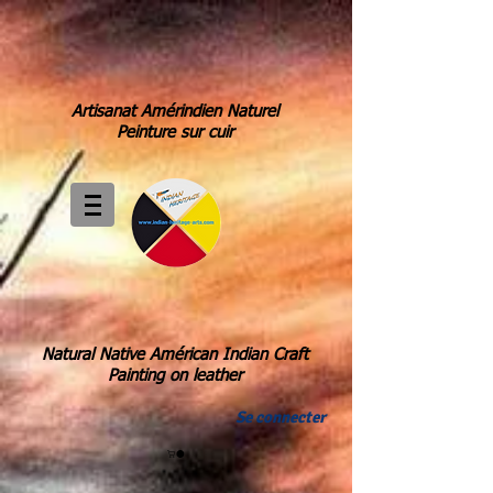
Artisanat Amérindien Naturel
Peinture sur cuir
Natural Native Américan Indian Craft
Painting on leather
Se connecter