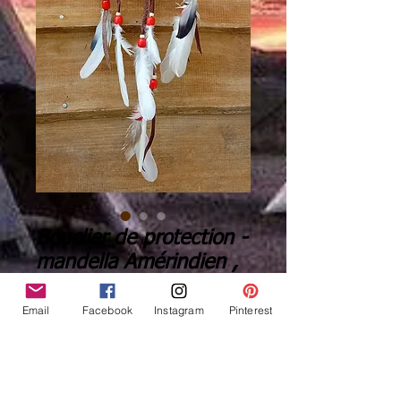
Bouclier de protection -
mandella Amérindien ,
oiseau-tonnerre- Ref: M
241101
Email
Facebook
Instagram
Pinterest
Prix
75,00 €
Quantité
*