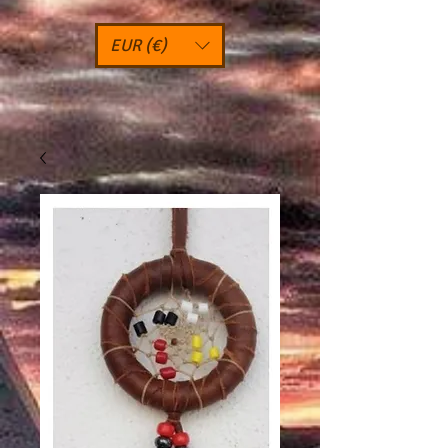
EUR (€)