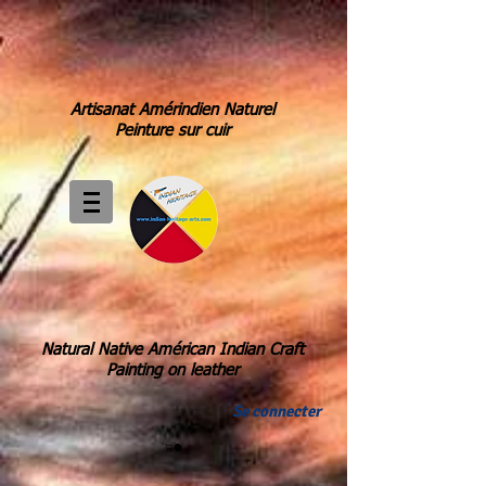
Artisanat Amérindien Naturel
Peinture sur cuir
Natural Native Américan Indian Craft
Painting on leather
Se connecter