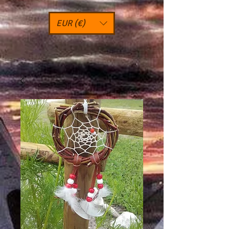
EUR (€)