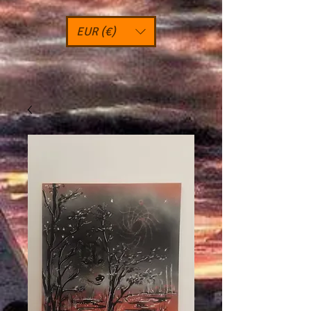
EUR (€)