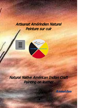
Artisanat Amérindien Naturel
Peinture sur cuir
Natural Native Américan Indian Craft
Painting on leather
Anmelden