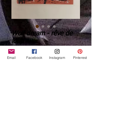
Wolf dream - rêve de
loup -
Preis
290,00 €
Email
Facebook
Instagram
Pinterest
Anzahl
*
In den Warenkorb
Sofortkauf
peinture originale signée - Loup -