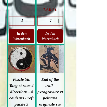
Preis
19,00 €
In den
In den
Warenkorb
Warenkorb
NOUVEAU
Puzzle Yin
End of the
Yang et roue 4
trail -
directions - 4
pyrogravure et
couleurs - ref:
peinture
puzzle 5
originale sur