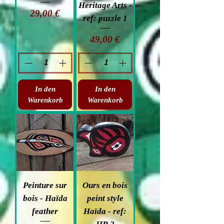
Heritage Arts -
Preis
29,00 €
ref: puzzle 1
Preis
49,00 €
In den
In den
Warenkorb
Warenkorb
Peinture sur
Ours en bois
bois - Haïda
peint style
feather
Haïda - ref: