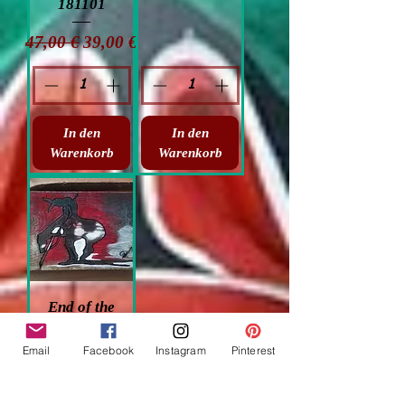
181101
Standardpreis
Sale-Preis
47,00 €
39,00 €
In den
In den
Warenkorb
Warenkorb
End of the
trail - peinture
Email
Facebook
Instagram
Pinterest
originale sur
bois