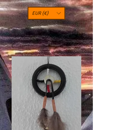
EUR (€)