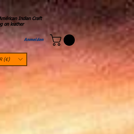
Américan Indian Craft
ng on leather
Anmelden
R (€)