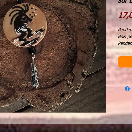
sur b
17,
Pendent
Bois pe
Pendant
diamètr
Hauteu
longueu
longueu
Fabrica
Chaque 