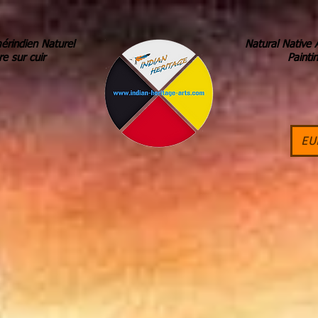
érindien Naturel
Natural Native 
re sur cuir
Painti
EU