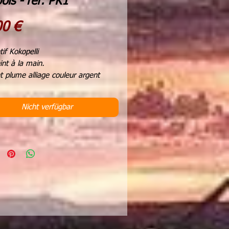
ois - ref: PK1
Preis
00 €
if Kokopelli
int à la main.
 plume alliage couleur argent
e du pendentif 3 centimètres
r du pendentif 7 centimètres
Nicht verfügbar
r tour de cou 27 cms soit une
r du fil cuir noir de 54 cms
tion artisanale
réalisation est unique