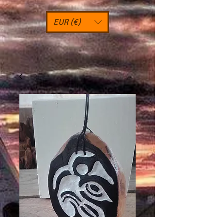
EUR (€)