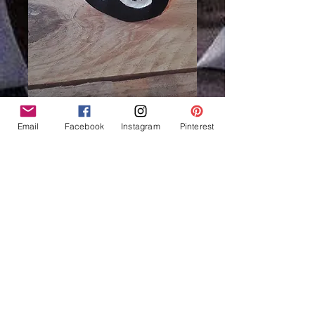
Email
Facebook
Instagram
Pinterest
Pendentif bois Oiseau
Tonnerre style Haîda -
ref : PH 4
Preis
13,00 €
Nicht verfügbar
Pendentif original en bois - Oiseau
Tonnerre style Haïda