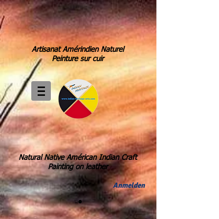
Artisanat Amérindien Naturel
Peinture sur cuir
Natural Native Américan Indian Craft
Painting on leather
Anmelden