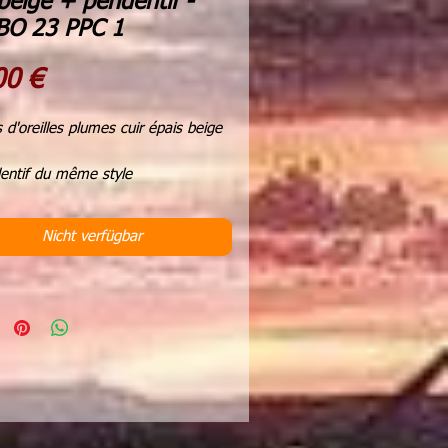
 beige + pendentif -
 BO 23 PPC 1
Preis
00 €
 d'oreilles plumes cuir épais beige
entif du même style
 boucles d'oreilles 4,5 cms
r du pendentif 3,5 cms
Nicht verfügbar