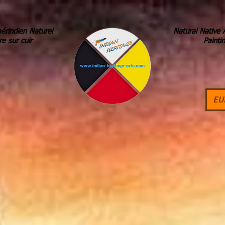
érindien Naturel
Natural Native 
re sur cuir
Painti
EU