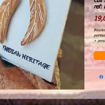
cuir
ref:
19,
Boucles
peintes
+ pend
Hauteur
Hauteu