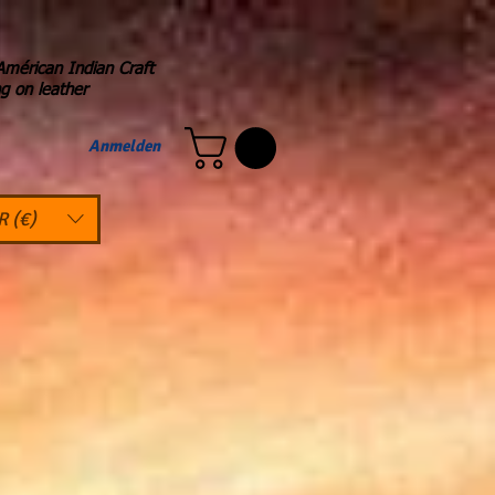
Américan Indian Craft
ng on leather
Anmelden
R (€)