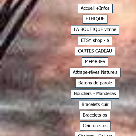
Accueil +Infos
ETHIQUE
LA BOUTIQUE vitrine
ETSY shop - $
CARTES CADEAU
MEMBRES
Attrape-rêves Naturels
Bâtons de parole
Boucliers - Mandellas
Bracelets cuir
Bracelets os
Ceintures os