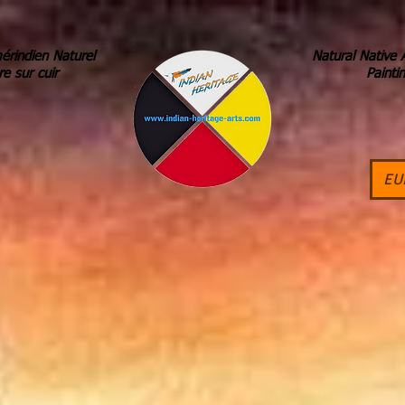
érindien Naturel
Natural Native 
re sur cuir
Painti
EU