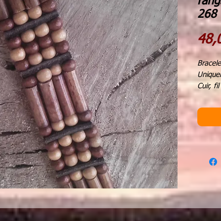
rang
268
48,
Bracele
Unique
Cuir, f
longues
fermetu
allergi
dimens
Il est
créatio
Chaque