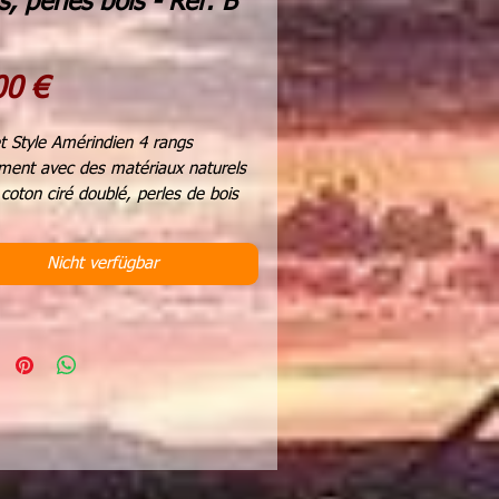
s, perles bois - Ref: B
Preis
00 €
t Style Amérindien 4 rangs
ment avec des matériaux naturels
il coton ciré doublé, perles de bois
 et rondes,
re par pression, doublé cuir anti-
Nicht verfügbar
e au métal des pressions
ions 21 cms
 possible de me demander des
ns personnalisées.
 création est unique.