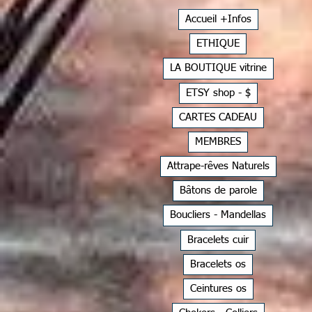
Accueil +Infos
ETHIQUE
LA BOUTIQUE vitrine
ETSY shop - $
CARTES CADEAU
MEMBRES
Attrape-rêves Naturels
Bâtons de parole
Boucliers - Mandellas
Bracelets cuir
Bracelets os
Ceintures os