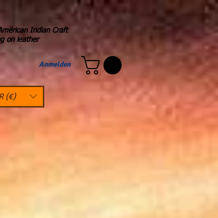
Américan Indian Craft
ng on leather
Anmelden
R (€)