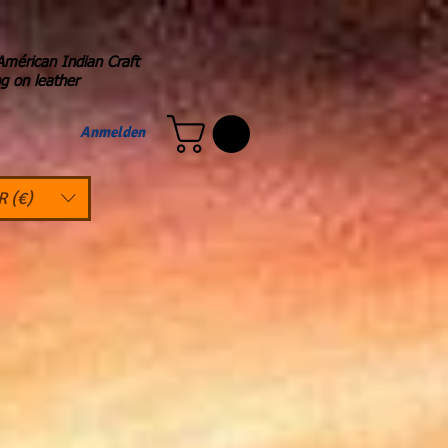
Américan Indian Craft
ng on leather
Anmelden
R (€)