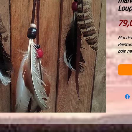
mand
Loup
79,
Mandell
Peintur
bois na
Perles 
bois m
plumes 
diamèt
hauteu
A l'ori
boucli
de guér
Aujourd
pour no