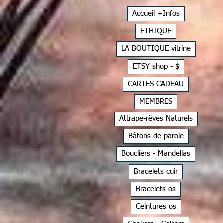
Accueil +Infos
ETHIQUE
LA BOUTIQUE vitrine
ETSY shop - $
CARTES CADEAU
MEMBRES
Attrape-rêves Naturels
Bâtons de parole
Boucliers - Mandellas
Bracelets cuir
Bracelets os
Ceintures os