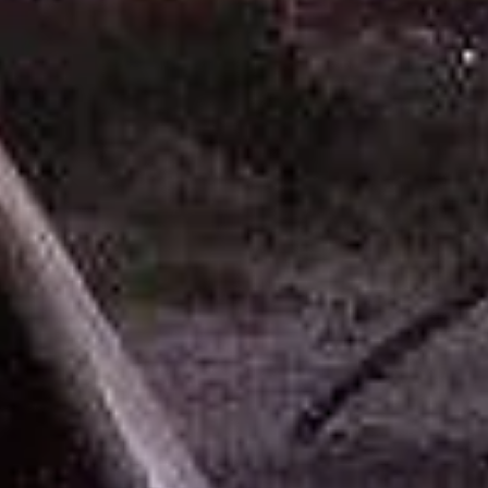
l'équil
vie.
Chaque
mandell
Chaque 
entière
naturel