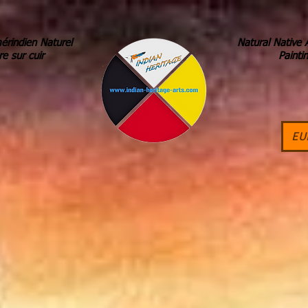
érindien Naturel
Natural Native 
re sur cuir
Painti
EU