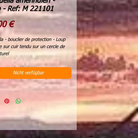
ella amérindien -
 - Ref: M 221101
Preis
00 €
a - bouclier de protection - Loup
e sur cuir tendu sur un cercle de
turel
de verre beiges et noires, perles
arrons et bordeaux
Nicht verfügbar
naturelles
re 22 cms
r totale 50 cms
gine, les shamans utilisaient le
er de protection comme instrument
ison.
'hui, sa symbolique est importante
us rappeler l'importance de