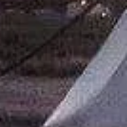
ibre dans toutes les sphères de la
 attrape-rêves, roue médecine ou
a est purifié à la sauge.
création est unique et
ment réalisées avec des matériaux
s.