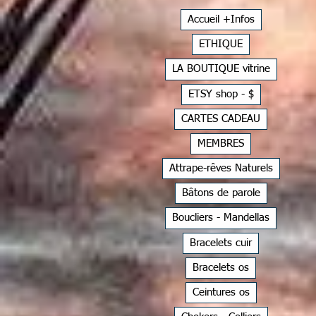
Accueil +Infos
ETHIQUE
LA BOUTIQUE vitrine
ETSY shop - $
CARTES CADEAU
MEMBRES
Attrape-rêves Naturels
Bâtons de parole
Boucliers - Mandellas
Bracelets cuir
Bracelets os
Ceintures os