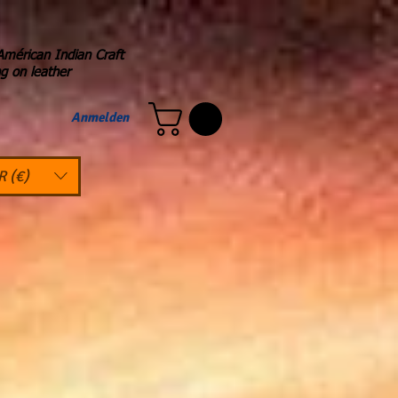
Américan Indian Craft
ng on leather
Anmelden
R (€)