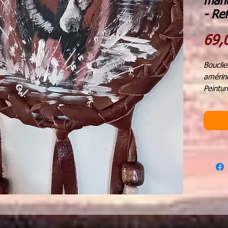
mand
- Re
69,
Bouclie
amérin
Peintur
bois na
perles 
plumes 
diamèt
hauteu
A l'ori
boucli
de guér
Aujourd
pour no
l'équil