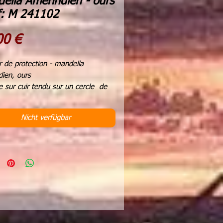
ella Amérindien - ours
f: M 241102
Preis
00 €
r de protection - mandella
dien, ours
e sur cuir tendu sur un cercle de
turel.
bois marrons et perles de verre .
Nicht verfügbar
naturelles
re 20 cms
r totale 54 cms
gine, les shamans utilisaient le
er de protection comme instrument
ison.
'hui, sa symbolique est importante
us rappeler l'importance de
ibre dans toutes les sphères de la