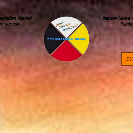
érindien Naturel
Natural Native 
re sur cuir
Painti
EU