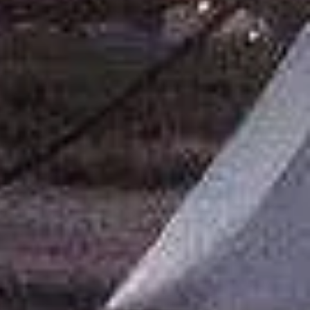
 attrape-rêves, roue médecine ou
a est purifié à la sauge.
création est unique et
ment réalisées avec des matériaux
s.