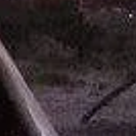
vie
Chaque
mandell
Chaque 
entière
naturel