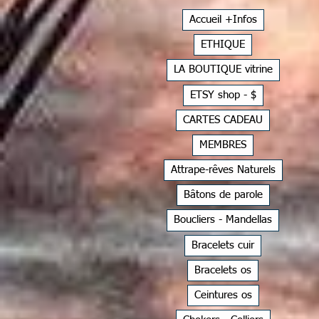
Accueil +Infos
ETHIQUE
LA BOUTIQUE vitrine
ETSY shop - $
CARTES CADEAU
MEMBRES
Attrape-rêves Naturels
Bâtons de parole
Boucliers - Mandellas
Bracelets cuir
Bracelets os
Ceintures os