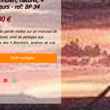
indien, naturel, 4
eurs - ref: BP 34
Preis
00 €
e parole réalisé sur un morceau de
turel, orné de perlages aux
s des 4 directions, lanières de cuir,
 naturelles d'Oklahoma, sac
e herbes sacrées, fourrure ,
Nicht verfügbar
de bois, perles de verre.
ur: 48 cms
207 grammes
n de paroles est un outil utilisé par
ditions amérindiennes lors de leurs
 et de leurs cérémonies.
on de paroles passe de main en
 seule la personne qui le tient a le
 parler.