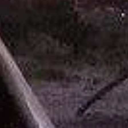
Le bât
écouter
entend
Il nous
autres 
A trave
d’opti
Ouvrez-
que le 
Souvene
signaux
écouter
Parler 
Être en
Parler 