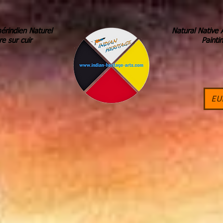
érindien Naturel
Natural Native 
re sur cuir
Painti
EU