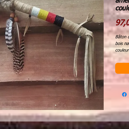
amér
coul
97,
Bâton d
bois na
couleur
plumes
medecin
perles 
Longue
poids 
Le bâto
les tra
cercles
Le bât
main et
droit de