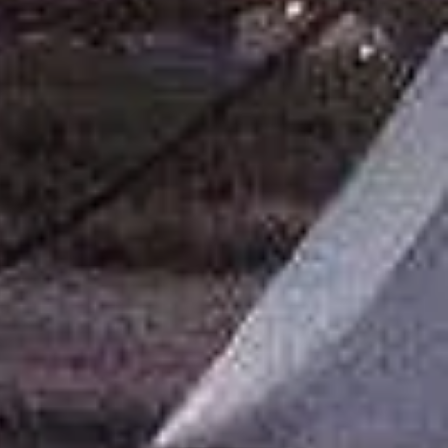
on de parole nous enseigne à
 et à appliquer ce que nous
ons.
 rappelle de ne pas interrompre les
qui dévoilent leur sagesse.
rs l’écoute, la vie offre des milliers
ons et de réponse à nos dilemmes.
vous et écoutez les opportunités
bâton de parole apporte.
z-vous que la vie offre des
 et des options à ceux qui savent
.
avec courage et sagesse
 lien avec le Grand Esprit
avec pouvoir et force