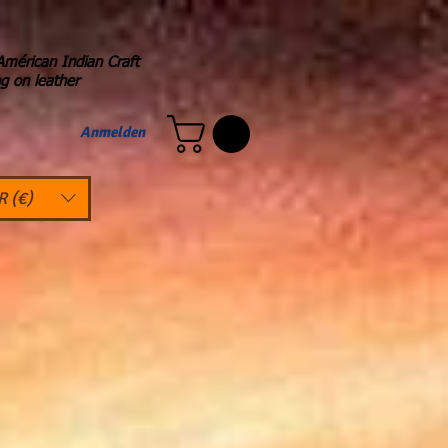
Américan Indian Craft
ng on leather
Anmelden
R (€)