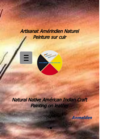
Artisanat Amérindien Naturel
Peinture sur cuir
Natural Native Américan Indian Craft
Painting on leather
Anmelden