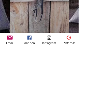
Email
Facebook
Instagram
Pinterest
Attrape-rêves naturel
saule, forme goutte -
Ref: DC 210404
Preis
13,00 €
Nicht verfügbar
Attrape rêves naturel en forme de
goutte