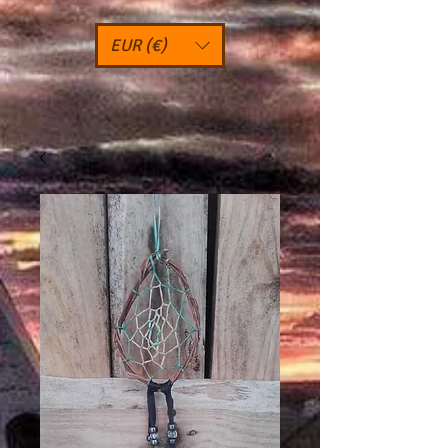
EUR (€)