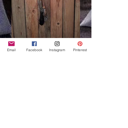
Email
Facebook
Instagram
Pinterest
Attrape rêves naturel,
cercle en saule, perles
bois - ref: DC 201101
Preis
32,00 €
Nicht verfügbar
Attrape rêves naturel
La toile est faite avec une ficelle