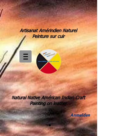
Artisanat Amérindien Naturel
Peinture sur cuir
Natural Native Américan Indian Craft
Painting on leather
Anmelden