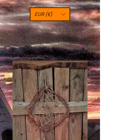
EUR (€)