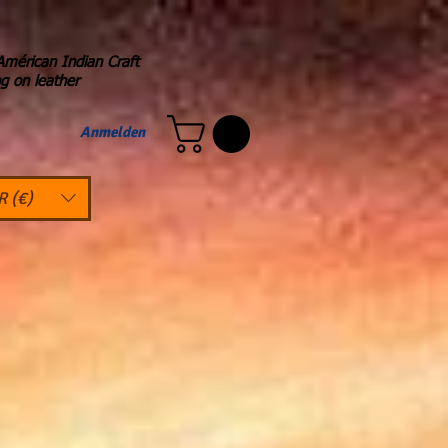
Américan Indian Craft
ng on leather
Anmelden
R (€)