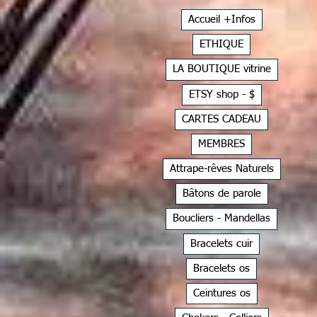
Accueil +Infos
ETHIQUE
LA BOUTIQUE vitrine
ETSY shop - $
CARTES CADEAU
MEMBRES
Attrape-rêves Naturels
Bâtons de parole
Boucliers - Mandellas
Bracelets cuir
Bracelets os
Ceintures os