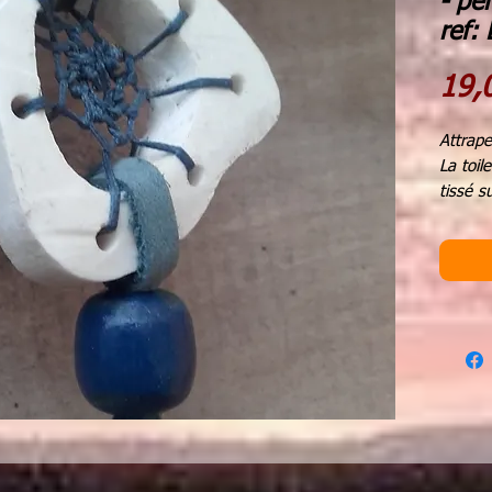
- pe
ref:
19,
Attrape
La toil
tissé s
perles 
plumes 
diamèt
hauteu
Chaque
purifié