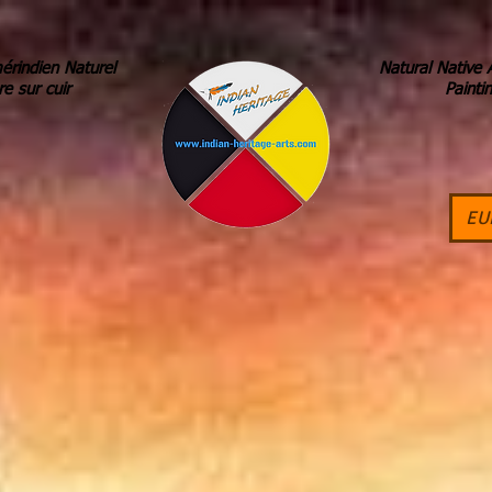
érindien Naturel
Natural Native 
re sur cuir
Painti
EU