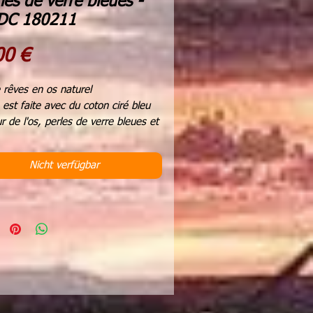
rles de verre bleues -
 DC 180211
Preis
00 €
 rêves en os naturel
e est faite avec du coton ciré bleu
ur de l'os, perles de verre bleues et
de bois
naturelles
Nicht verfügbar
re 4 - 5 cms
r totale 21 cms
 attrape-rêves ou mandella est
 à la sauge.