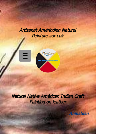
Artisanat Amérindien Naturel
Peinture sur cuir
Natural Native Américan Indian Craft
Painting on leather
Anmelden