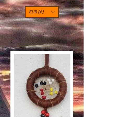
EUR (€)