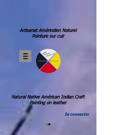
Artisanat Amérindien Naturel
Peinture sur cuir
Natural Native Américan Indian Craft
Painting on leather
Se connecter