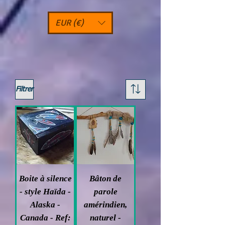
EUR (€)
Filtrer
Boite à silence
Bâton de
- style Haïda -
parole
Alaska -
amérindien,
Canada - Ref:
naturel -