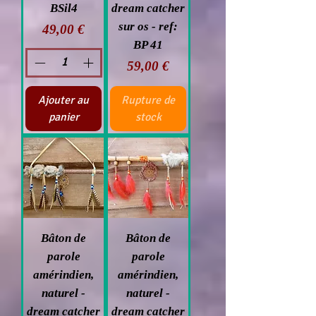
BSil4
dream catcher
sur os - ref:
Prix
49,00 €
BP 41
Prix
59,00 €
Ajouter au
Rupture de
panier
stock
Bâton de
Bâton de
parole
parole
amérindien,
amérindien,
naturel -
naturel -
dream catcher
dream catcher